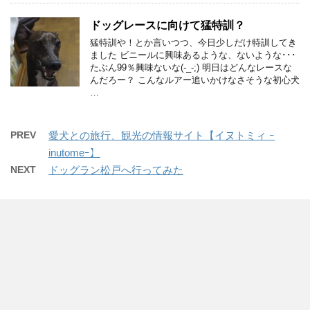
ドッグレースに向けて猛特訓？
猛特訓や！とか言いつつ、今日少しだけ特訓してき
ました ビニールに興味あるような、ないような･･･
たぶん99％興味ないな(-_-;) 明日はどんなレースな
んだろー？ こんなルアー追いかけなさそうな初心犬
…
PREV
愛犬との旅行、観光の情報サイト【イヌトミィ ｰ
inutomeｰ】
NEXT
ドッグラン松戸へ行ってみた