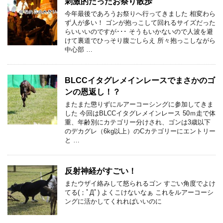
刺激的だったお祭り散歩
今年最後であろうお祭りへ行ってきました 相変わら
ず人が多い！ ゴンが抱っこして回れるサイズだった
らいいいのですが･･･ そうもいかないので人波を避
けて裏道でひっそり腹ごしらえ 所々抱っこしながら
中心部 …
BLCCイタグレメインレースでまさかのゴ
ンの恩返し！？
またまた懲りずにルアーコーシングに参加してきま
した 今回はBLCCイタグレメインレース 50ｍ走で体
重、年齢別にカテゴリー分けされ、ゴンは3歳以下
のデカグレ（6kg以上）のCカテゴリーにエントリー
と …
反射神経がすごい！
またウザイ絡みして怒られるゴン すごい角度でよけ
てる(；ﾟДﾟ) よくこけないなぁ これをルアーコーシ
ングに活かしてくれればいいのに