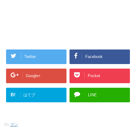
Twitter
Facebook
Google+
Pocket
B!
はてブ
LINE
-
ゴン