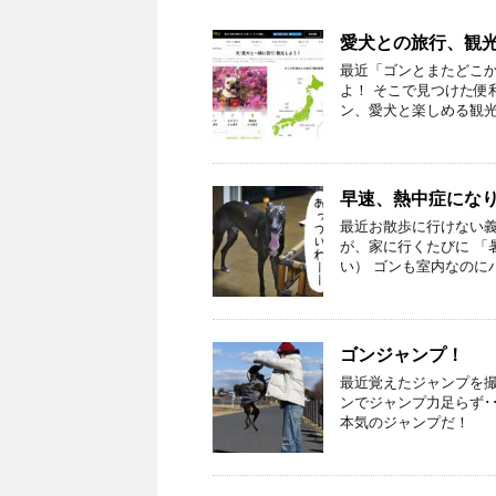
愛犬との旅行、観光の
最近「ゴンとまたどこか
よ！ そこで見つけた便
ン、愛犬と楽しめる観光
早速、熱中症にな
最近お散歩に行けない
が、家に行くたびに 「暑
い） ゴンも室内なのに
ゴンジャンプ！
最近覚えたジャンプを撮
ンでジャンプ力足らず･･･
本気のジャンプだ！