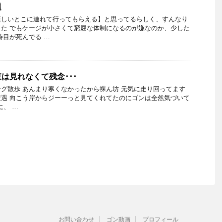
題
楽しいとこに連れて行ってもらえる】と思ってるらしく、すんなり
た でもケージが小さくて窮屈な体制になるのが嫌なのか、少した
時目が死んでる …
は見れなくて残念･･･
グ散歩 あんまり寒くなかったから裸ん坊 元気に走り回ってます
遇 向こう岸からジーーっと見てくれてたのにゴンは全然気づいて
に、 …
お問い合わせ
ゴン動画
プロフィール