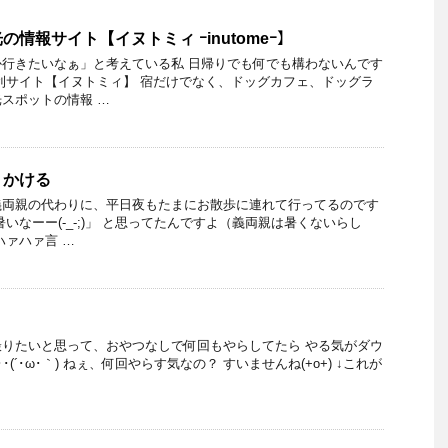
情報サイト【イヌトミィ ｰinutomeｰ】
行きたいなぁ」と考えている私 日帰りでも何でも構わないんです
利サイト【イヌトミィ】 宿だけでなく、ドッグカフェ、ドッグラ
スポットの情報 …
りかける
義両親の代わりに、平日夜もたまにお散歩に連れて行ってるのです
いなーー(-_-;)」 と思ってたんですよ（義両親は暑くないらし
ハァハァ言 …
りたいと思って、おやつなしで何回もやらしてたら やる気がダウ
(´･ω･｀) ねぇ、何回やらす気なの？ すいませんね(+o+) ↓これが