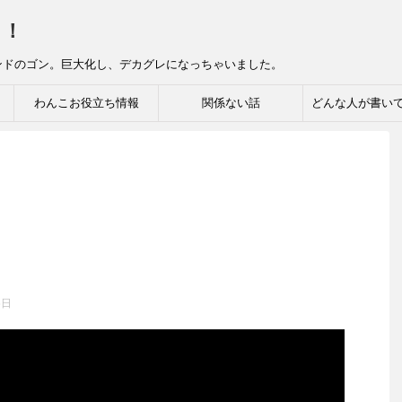
っ！
ンドのゴン。巨大化し、デカグレになっちゃいました。
わんこお役立ち情報
関係ない話
どんな人が書い
5日