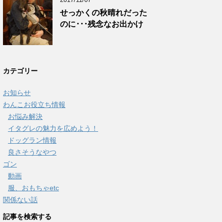
せっかくの秋晴れだった
のに･･･残念なお出かけ
カテゴリー
お知らせ
わんこお役立ち情報
お悩み解決
イタグレの魅力を広めよう！
ドッグラン情報
良さそうなやつ
ゴン
動画
服、おもちゃetc
関係ない話
記事を検索する