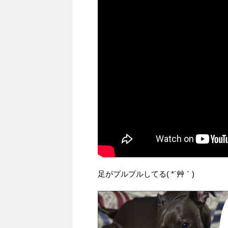
足がプルプルしてる( *´艸｀)